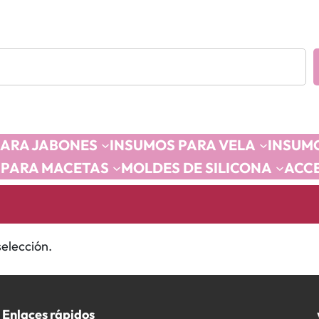
PARA JABONES
INSUMOS PARA VELA
INSUMO
 PARA MACETAS
MOLDES DE SILICONA
ACC
elección.
Enlaces rápidos