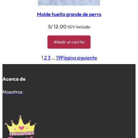
Molde huella grande de perro
S/
12.00
IGV Incluido
Añadir al carrito
1
2
3
…
19
Página siguiente
Acerca de
Nosotros