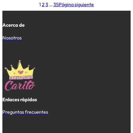
1
2
3
…
35
Página siguiente
Acerca de
Nosotros
Enlaces rápidos
Preguntas frecuentes