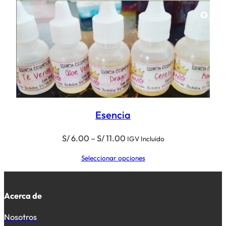
Esencia
Rango
S/
6.00
–
S/
11.00
IGV Incluido
de
Seleccionar opciones
precios:
desde
S/ 6.00
Acerca de
hasta
S/ 11.00
Nosotros