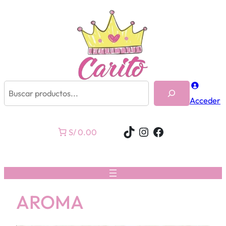
Buscar
Acceder
TikTok
Instagram
Facebook
S/ 0.00
AROMA