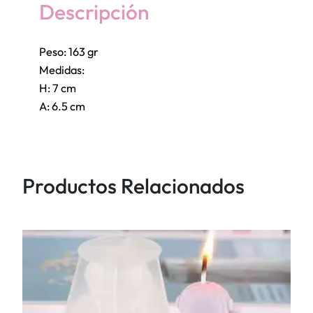
t
Descripción
u
s
Peso: 163 gr
G
Medidas:
R
H: 7 cm
A
A: 6.5 cm
N
D
E
3
Productos Relacionados
D
c
a
n
t
i
d
a