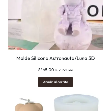
d
Molde Silicona Astronauta/Luna 3D
S/
45.00
IGV Incluido
Añadir al carrito