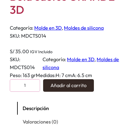
3D
Categoría:
Molde en 3D
, 
Moldes de silicona
SKU:
MDCTS014
S/
35.00
IGV Incluido
SKU:
Categoría:
Molde en 3D
, 
Moldes de
MDCTS014
silicona
Peso: 163 grMedidas:H: 7 cmA: 6.5 cm
B
Añadir al carrito
o
l
a
Descripción
c
Valoraciones (0)
a
c