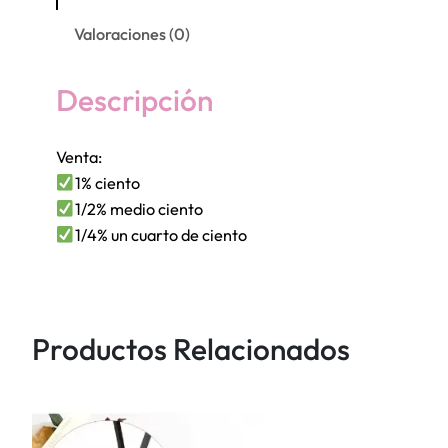
a
s
Valoraciones (0)
d
:
e
d
O
Descripción
e
r
s
g
d
Venta:
a
e
1% ciento
n
S
1/2% medio ciento
z
/
1/4% un cuarto de ciento
a
#
1
1
5
c
.
Productos Relacionados
a
0
n
0
t
h
i
a