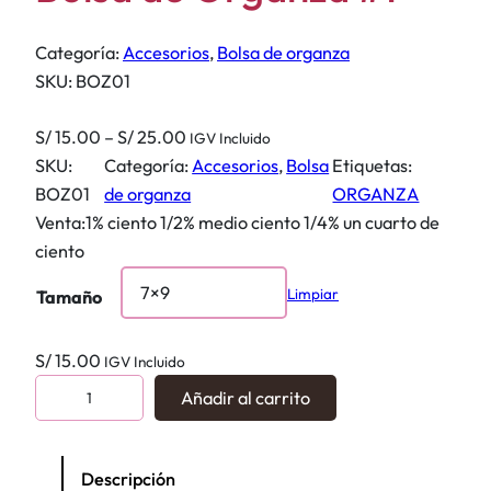
Categoría:
Accesorios
, 
Bolsa de organza
SKU:
BOZ01
R
S/
15.00
–
S/
25.00
IGV Incluido
a
SKU:
Categoría:
Accesorios
, 
Bolsa
Etiquetas:
n
BOZ01
de organza
ORGANZA
g
Venta:1% ciento 1/2% medio ciento 1/4% un cuarto de
o
ciento
d
Limpiar
Tamaño
e
p
S/
15.00
IGV Incluido
r
B
e
Añadir al carrito
o
c
l
i
s
o
Descripción