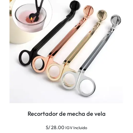
d
s
a
t
d
a
S
/
2
5
.
0
0
Recortador de mecha de vela
S/
28.00
IGV Incluido