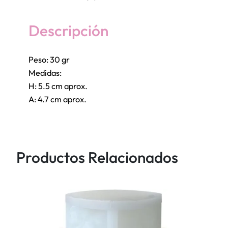
t
e
Descripción
t
i
Peso: 30 gr
e
Medidas:
r
H: 5.5 cm aprox.
n
A: 4.7 cm aprox.
o
s
e
n
Productos Relacionados
t
a
d
o
,
r