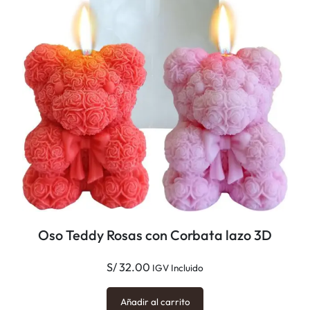
e
a
l
p
e
q
u
e
ñ
o
3
D
c
Oso Teddy Rosas con Corbata lazo 3D
a
n
S/
32.00
IGV Incluido
t
i
Añadir al carrito