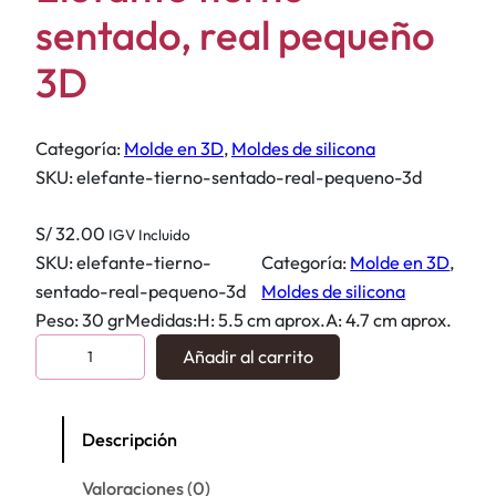
sentado, real pequeño
3D
Categoría:
Molde en 3D
, 
Moldes de silicona
SKU:
elefante-tierno-sentado-real-pequeno-3d
S/
32.00
IGV Incluido
SKU:
elefante-tierno-
Categoría:
Molde en 3D
, 
sentado-real-pequeno-3d
Moldes de silicona
Peso: 30 grMedidas:H: 5.5 cm aprox.A: 4.7 cm aprox.
E
Añadir al carrito
l
e
f
Descripción
a
Valoraciones (0)
n