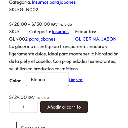
Categoría:
Insumos para jabones
SKU:
GLN002
R
S/
28.00
–
S/
30.00
IGV Incluido
a
SKU:
Categoría:
Insumos
Etiquetas:
n
GLN002
para jabones
GLICERINA
, 
JABON
g
La glicerina es un líquido transparente, inodoro y
o
ligeramente dulce, ideal para mantener la hidratación
d
de la piel y el cabello. Con propiedades humectantes,
e
se utiliza en productos cosméticos.
p
Limpiar
Color
r
e
S/
29.00
IGV Incluido
c
G
i
Añadir al carrito
l
o
i
s
c
: