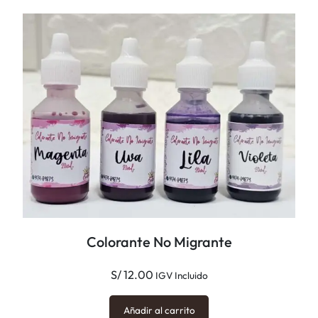
i
a
d
S
a
/
d
3
0
.
0
0
Colorante No Migrante
S/
12.00
IGV Incluido
Añadir al carrito