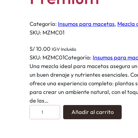
Categoría:
Insumos para macetas
, 
Mezcla 
SKU:
MZMC01
S/
10.00
IGV Incluido
SKU:
MZMC01
Categoría:
Insumos para ma
Una mezcla ideal para macetas asegura un 
un buen drenaje y nutrientes esenciales. C
ofrece una experiencia completa: plantas sa
para crear un ambiente natural, con el toqu
de las…
M
Añadir al carrito
e
z
c