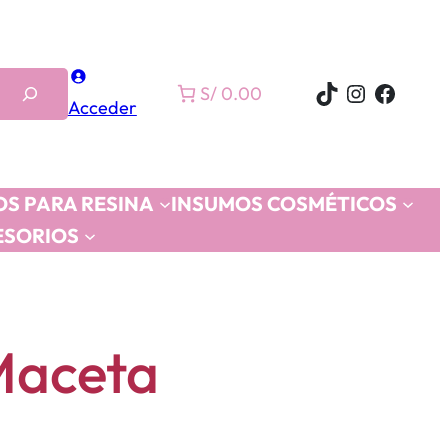
TikTok
Instagra
Faceb
S/ 0.00
Acceder
S PARA RESINA
INSUMOS COSMÉTICOS
ESORIOS
Maceta