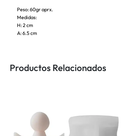
o
Peso: 60gr aprx.
c
Medidas:
a
H: 2 cm
n
A: 6.5 cm
t
i
d
a
Productos Relacionados
d