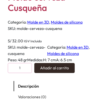
Cusqueña
Categoría:
Molde en 3D
, 
Moldes de silicona
SKU:
molde-cerveza-cusquena
S/
32.00
IGV Incluido
SKU:
molde-cerveza-
Categoría:
Molde en 3D
, 
cusquena
Moldes de silicona
Peso: 48 grMedidas:H: 7 cmA: 6.5 cm
M
Añadir al carrito
o
l
d
Descripción
e
Valoraciones (0)
c
e