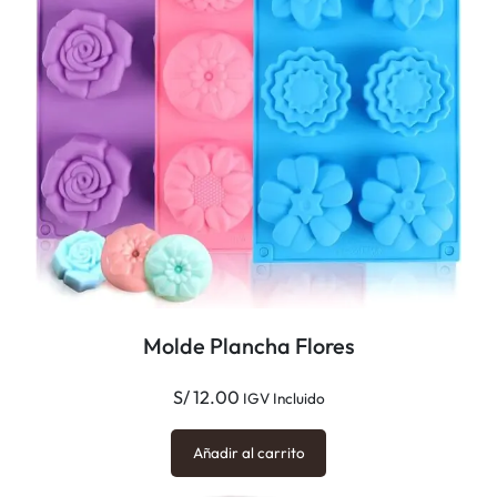
d
a
d
Molde Plancha Flores
S/
12.00
IGV Incluido
Añadir al carrito