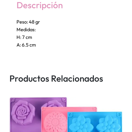
r
Descripción
v
e
Peso: 48 gr
z
Medidas:
a
H: 7 cm
C
A: 6.5 cm
u
s
q
u
Productos Relacionados
e
ñ
a
c
a
n
t
i