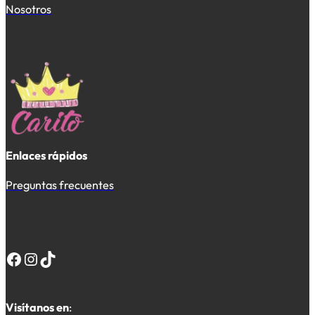
Nosotros
Enlaces rápidos
Preguntas frecuentes
Facebook
Instagram
TikTok
Visítanos en
: