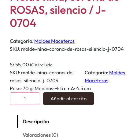
ROSAS, silencio / J-
0704
Categoría:
Moldes Maceteros
SKU:
molde-nina-corona-de-rosas-silencio-j-0704
S/
55.00
IGV Incluido
SKU:
molde-nina-corona-de-
Categoría:
Moldes
rosas-silencio-j-0704
Maceteros
Peso: 70 grMedidas:H: 5 cmA: 4.5 cm
M
Añadir al carrito
o
l
d
Descripción
e
Valoraciones (0)
n