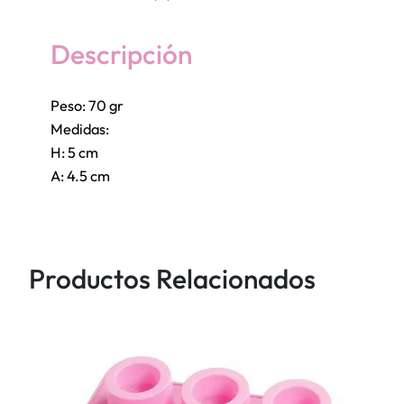
i
ñ
Descripción
a
,
Peso: 70 gr
c
Medidas:
o
H: 5 cm
r
A: 4.5 cm
o
n
a
d
Productos Relacionados
e
R
O
S
A
S