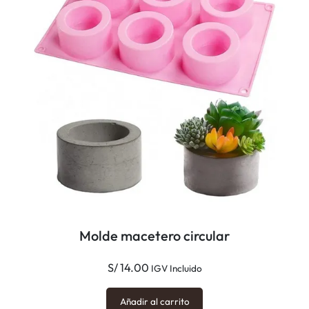
,
s
i
l
e
n
c
i
o
/
J
-
0
Molde macetero circular
7
0
S/
14.00
IGV Incluido
4
c
Añadir al carrito