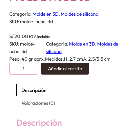
Categoría:
Molde en 3D
, 
Moldes de silicona
SKU:
molde-nube-3d
S/
20.00
IGV Incluido
SKU:
molde-
Categoría:
Molde en 3D
, 
Moldes de
nube-3d
silicona
Peso: 40 gr aprx.Medidas:H: 2.7 cmA: 2.5/5.5 cm
M
Añadir al carrito
O
L
D
Descripción
E
Valoraciones (0)
N
U
B
Descripción
E