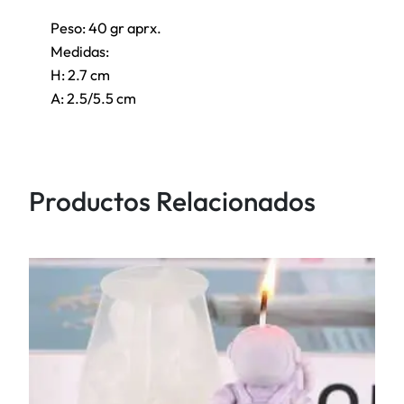
3
Peso: 40 gr aprx.
D
Medidas:
c
H: 2.7 cm
a
A: 2.5/5.5 cm
n
t
i
d
Productos Relacionados
a
d