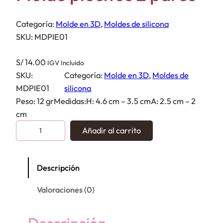
Categoría:
Molde en 3D
, 
Moldes de silicona
SKU:
MDPIE01
S/
14.00
IGV Incluido
SKU:
Categoría:
Molde en 3D
, 
Moldes de
MDPIE01
silicona
Peso: 12 grMedidas:H: 4.6 cm – 3.5 cmA: 2.5 cm – 2
cm
M
Añadir al carrito
o
l
d
Descripción
e
Valoraciones (0)
p
i
e
Descripción