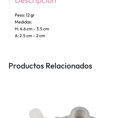
c
i
Peso: 12 gr
t
Medidas:
o
H: 4.6 cm – 3.5 cm
s
A: 2.5 cm – 2 cm
2
p
a
r
Productos Relacionados
e
s
c
a
n
t
i
d