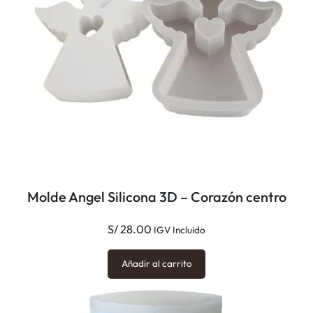
a
d
Molde Angel Silicona 3D – Corazón centro
S/
28.00
IGV Incluido
Añadir al carrito