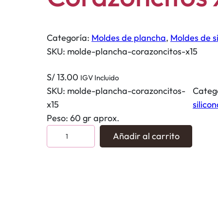
Categoría:
Moldes de plancha
, 
Moldes de si
SKU:
molde-plancha-corazoncitos-x15
S/
13.00
IGV Incluido
SKU:
molde-plancha-corazoncitos-
Categ
x15
silico
Peso: 60 gr aprox.
M
Añadir al carrito
o
l
d
e
P
l