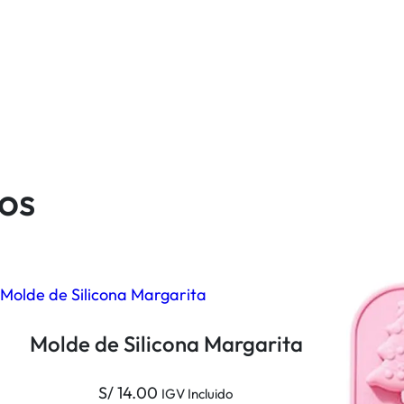
a
n
c
h
a
C
o
os
r
a
z
o
n
c
Molde de Silicona Margarita
i
t
S/
14.00
o
IGV Incluido