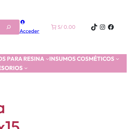
TikTok
Instagra
Faceb
S/ 0.00
Acceder
S PARA RESINA
INSUMOS COSMÉTICOS
ESORIOS
a
x15