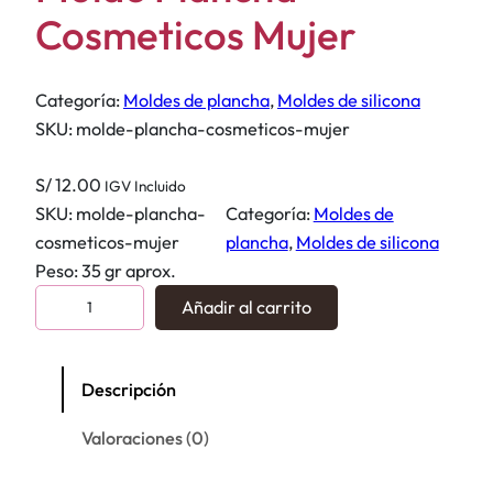
Cosmeticos Mujer
Categoría:
Moldes de plancha
, 
Moldes de silicona
SKU:
molde-plancha-cosmeticos-mujer
S/
12.00
IGV Incluido
SKU:
molde-plancha-
Categoría:
Moldes de
cosmeticos-mujer
plancha
, 
Moldes de silicona
Peso: 35 gr aprox.
M
Añadir al carrito
o
l
d
Descripción
e
Valoraciones (0)
P
l