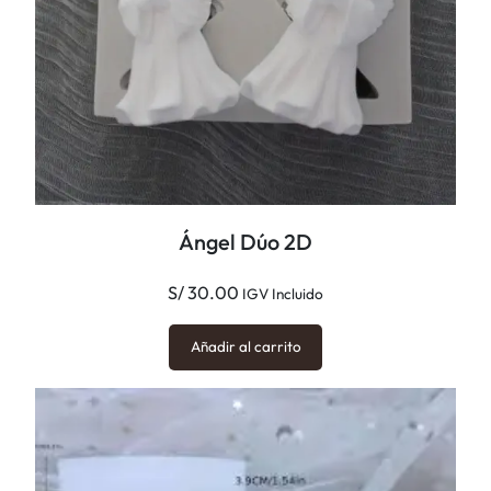
e
r
c
a
n
t
i
d
Ángel Dúo 2D
a
d
S/
30.00
IGV Incluido
Añadir al carrito