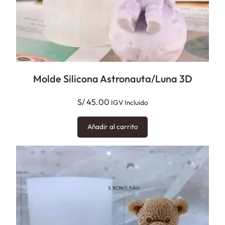
n
t
i
d
a
Molde Silicona Astronauta/Luna 3D
d
S/
45.00
IGV Incluido
Añadir al carrito