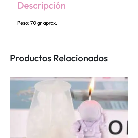
a
Descripción
n
c
Peso: 70 gr aprox.
h
a
f
l
Productos Relacionados
o
r
c
e
r
r
a
d
a
c
a