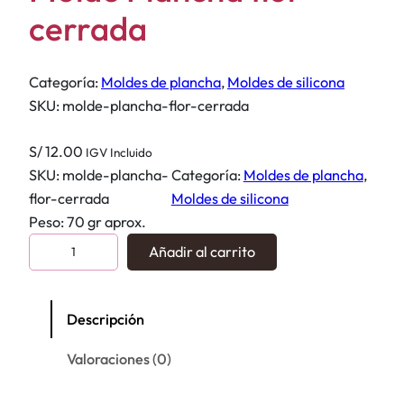
cerrada
Categoría:
Moldes de plancha
, 
Moldes de silicona
SKU:
molde-plancha-flor-cerrada
S/
12.00
IGV Incluido
SKU:
molde-plancha-
Categoría:
Moldes de plancha
, 
flor-cerrada
Moldes de silicona
Peso: 70 gr aprox.
M
Añadir al carrito
o
l
d
Descripción
e
Valoraciones (0)
P
l