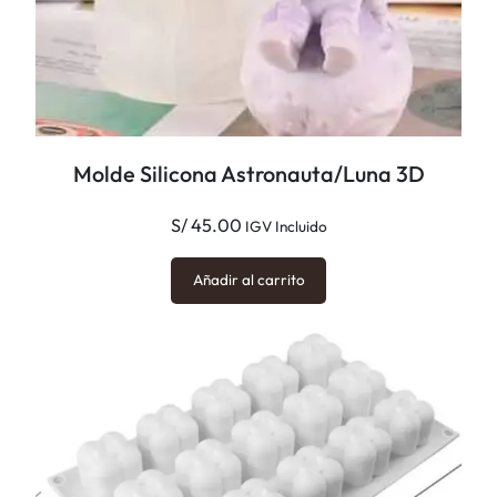
s
c
a
n
t
Molde Silicona Astronauta/Luna 3D
i
d
S/
45.00
IGV Incluido
a
d
Añadir al carrito