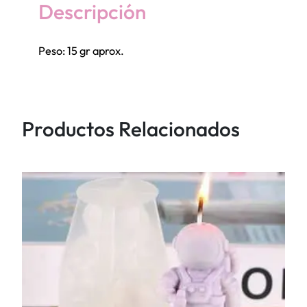
a
Descripción
n
c
Peso: 15 gr aprox.
h
a
f
l
Productos Relacionados
o
r
e
s
d
i
v
e
r
s
a