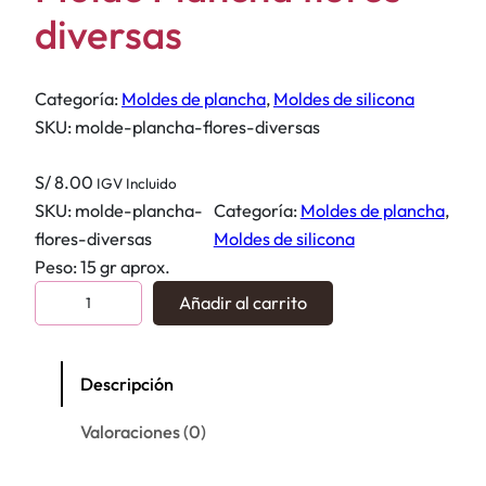
diversas
Categoría:
Moldes de plancha
, 
Moldes de silicona
SKU:
molde-plancha-flores-diversas
S/
8.00
IGV Incluido
SKU:
molde-plancha-
Categoría:
Moldes de plancha
, 
flores-diversas
Moldes de silicona
Peso: 15 gr aprox.
M
Añadir al carrito
o
l
d
Descripción
e
Valoraciones (0)
P
l