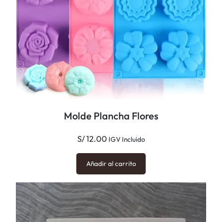
a
n
t
i
d
a
d
Molde Plancha Flores
S/
12.00
IGV Incluido
Añadir al carrito