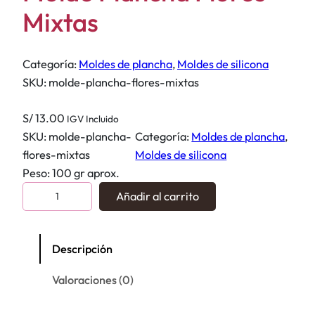
Mixtas
Categoría:
Moldes de plancha
, 
Moldes de silicona
SKU:
molde-plancha-flores-mixtas
S/
13.00
IGV Incluido
SKU:
molde-plancha-
Categoría:
Moldes de plancha
, 
flores-mixtas
Moldes de silicona
Peso: 100 gr aprox.
M
Añadir al carrito
o
l
d
Descripción
e
Valoraciones (0)
P
l