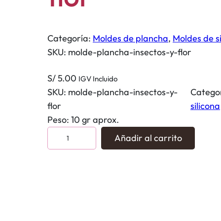
Categoría:
Moldes de plancha
, 
Moldes de si
SKU:
molde-plancha-insectos-y-flor
S/
5.00
IGV Incluido
SKU:
molde-plancha-insectos-y-
Catego
flor
silicona
Peso: 10 gr aprox.
M
Añadir al carrito
o
l
d
e
P
l