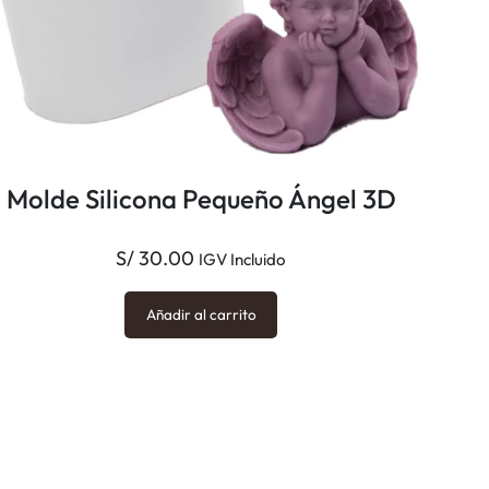
o
r
c
a
n
t
Molde Silicona Pequeño Ángel 3D
i
d
S/
30.00
IGV Incluido
a
d
Añadir al carrito