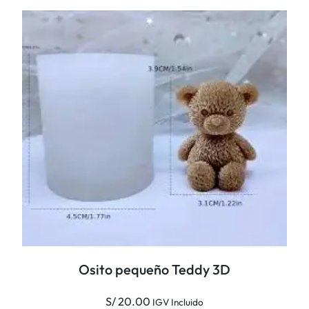
a
n
t
i
d
a
d
Osito pequeño Teddy 3D
S/
20.00
IGV Incluido