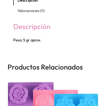
Descripción
e
Valoraciones (0)
P
l
a
Descripción
n
c
Peso: 5 gr aprox.
h
a
M
i
Productos Relacionados
t
a
d
c
o
r
a