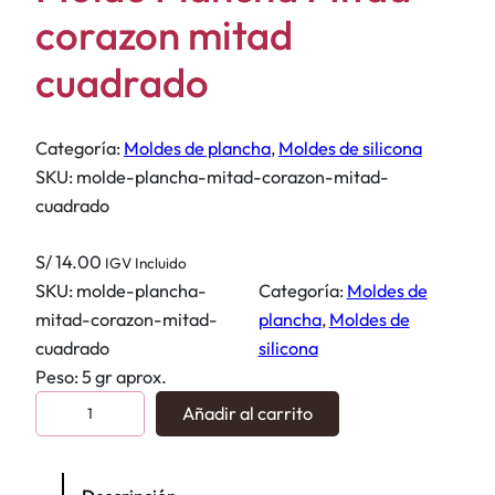
corazon mitad
cuadrado
Categoría:
Moldes de plancha
, 
Moldes de silicona
SKU:
molde-plancha-mitad-corazon-mitad-
cuadrado
S/
14.00
IGV Incluido
SKU:
molde-plancha-
Categoría:
Moldes de
mitad-corazon-mitad-
plancha
, 
Moldes de
cuadrado
silicona
Peso: 5 gr aprox.
M
Añadir al carrito
o
l
d