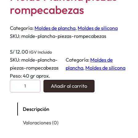
rompecabezas
Categoría:
Moldes de plancha
, 
Moldes de silicona
SKU:
molde-plancha-piezas-rompecabezas
S/
12.00
IGV Incluido
SKU:
molde-plancha-
Categoría:
Moldes de
piezas-rompecabezas
plancha
, 
Moldes de silicona
Peso: 40 gr aprox.
M
Añadir al carrito
o
l
d
Descripción
e
Valoraciones (0)
P
l