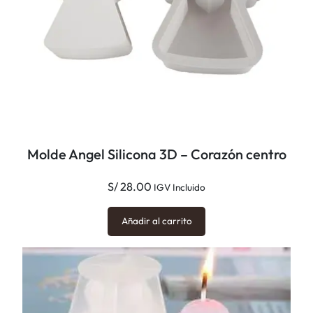
b
e
z
a
s
c
a
n
Molde Angel Silicona 3D – Corazón centro
t
i
S/
28.00
IGV Incluido
d
a
Añadir al carrito
d