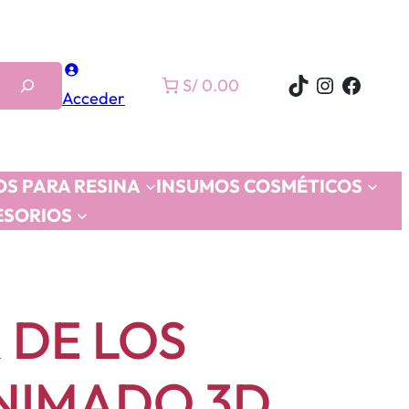
TikTok
Instagra
Faceb
S/ 0.00
Acceder
S PARA RESINA
INSUMOS COSMÉTICOS
ESORIOS
 DE LOS
NIMADO 3D