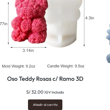
A
N
I
M
A
D
O
3
D
c
a
Oso Teddy Rosas c/ Ramo 3D
n
t
S/
32.00
IGV Incluido
i
d
Añadir al carrito
a