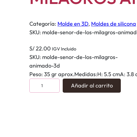
Categoría:
Molde en 3D
, 
Moldes de silicona
SKU:
molde-senor-de-los-milagros-anima
S/
22.00
IGV Incluido
SKU:
molde-senor-de-los-milagros-
animado-3d
Peso: 35 gr aprox.Medidas:H: 5.5 cmA: 3.8
M
Añadir al carrito
o
l
d
e
S
E