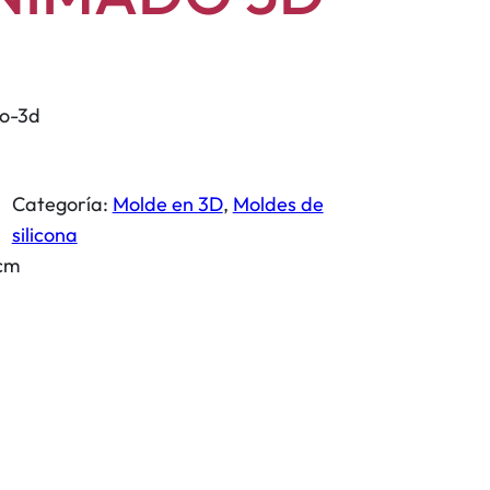
do-3d
Categoría:
Molde en 3D
, 
Moldes de
silicona
 cm