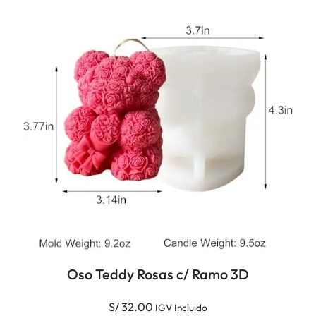
n
a
u
t
a
/
L
u
n
a
3
D
c
a
Oso Teddy Rosas c/ Ramo 3D
n
t
S/
32.00
IGV Incluido
i