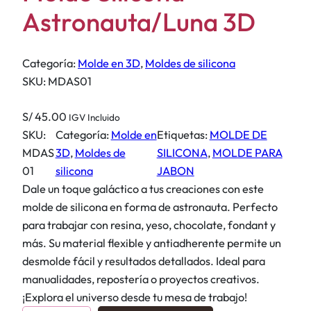
Astronauta/Luna 3D
Categoría:
Molde en 3D
, 
Moldes de silicona
SKU:
MDAS01
S/
45.00
IGV Incluido
SKU:
Categoría:
Molde en
Etiquetas:
MOLDE DE
MDAS
3D
, 
Moldes de
SILICONA
, 
MOLDE PARA
01
silicona
JABON
Dale un toque galáctico a tus creaciones con este
molde de silicona en forma de astronauta. Perfecto
para trabajar con resina, yeso, chocolate, fondant y
más. Su material flexible y antiadherente permite un
desmolde fácil y resultados detallados. Ideal para
manualidades, repostería o proyectos creativos.
¡Explora el universo desde tu mesa de trabajo!