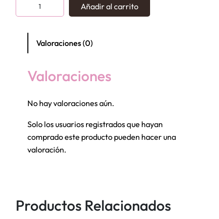
M
Añadir al carrito
o
l
d
Valoraciones (0)
e
S
Valoraciones
i
l
No hay valoraciones aún.
i
c
Solo los usuarios registrados que hayan
o
comprado este producto pueden hacer una
n
valoración.
a
A
s
t
Productos Relacionados
r
o