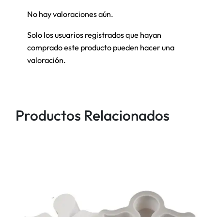
l
No hay valoraciones aún.
i
c
Solo los usuarios registrados que hayan
o
comprado este producto pueden hacer una
n
valoración.
a
C
o
r
Productos Relacionados
a
z
ó
n
p
e
q
u
e