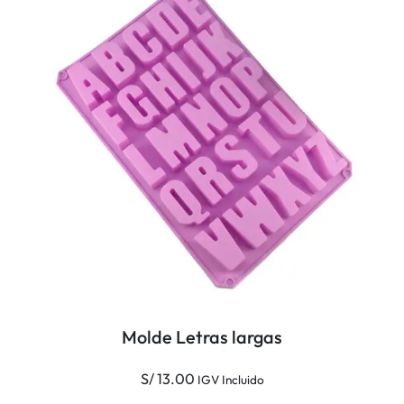
Molde Letras largas
S/
13.00
IGV Incluido