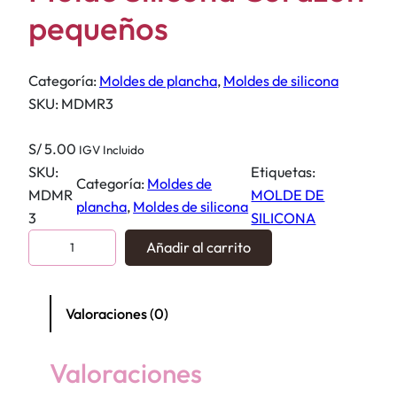
pequeños
Categoría:
Moldes de plancha
, 
Moldes de silicona
SKU:
MDMR3
S/
5.00
IGV Incluido
SKU:
Etiquetas:
Categoría:
Moldes de
MDMR
MOLDE DE
plancha
, 
Moldes de silicona
3
SILICONA
M
Añadir al carrito
o
l
d
Valoraciones (0)
e
S
Valoraciones
i