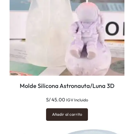
m
b
o
c
a
n
t
i
d
a
Molde Silicona Astronauta/Luna 3D
d
S/
45.00
IGV Incluido
Añadir al carrito