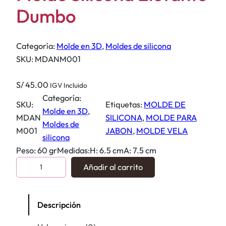
Dumbo
Categoría:
Molde en 3D
, 
Moldes de silicona
SKU:
MDANM001
S/
45.00
IGV Incluido
Categoría:
SKU:
Etiquetas:
MOLDE DE
Molde en 3D
, 
MDAN
SILICONA
, 
MOLDE PARA
Moldes de
M001
JABON
, 
MOLDE VELA
silicona
Peso: 60 grMedidas:H: 6.5 cmA: 7.5 cm
M
Añadir al carrito
o
l
d
Descripción
e