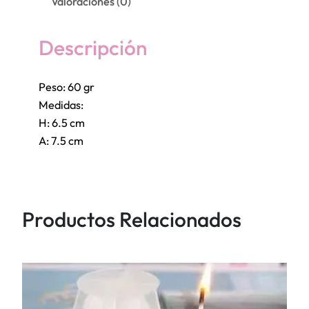
Valoraciones (0)
S
i
l
Descripción
i
c
Peso: 60 gr
o
Medidas:
n
H: 6.5 cm
a
A: 7.5 cm
E
l
e
f
Productos Relacionados
a
n
t
e
D
u