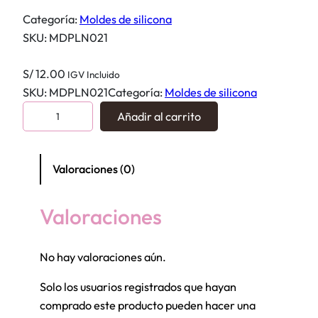
Categoría:
Moldes de silicona
SKU:
MDPLN021
S/
12.00
IGV Incluido
SKU:
MDPLN021
Categoría:
Moldes de silicona
M
Añadir al carrito
o
l
d
Valoraciones (0)
e
S
Valoraciones
i
l
No hay valoraciones aún.
i
c
Solo los usuarios registrados que hayan
o
comprado este producto pueden hacer una
n