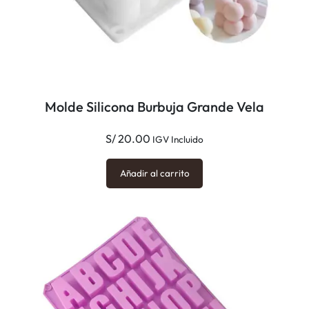
g
o
n
a
l
c
Molde Silicona Burbuja Grande Vela
a
n
S/
20.00
IGV Incluido
t
i
Añadir al carrito
d
a
d