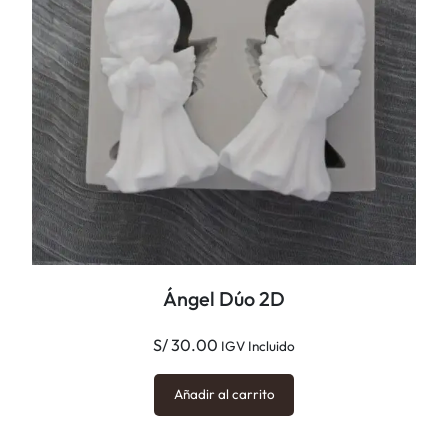
f
o
r
a
t
a
c
a
n
t
i
Ángel Dúo 2D
d
a
S/
30.00
IGV Incluido
d
Añadir al carrito