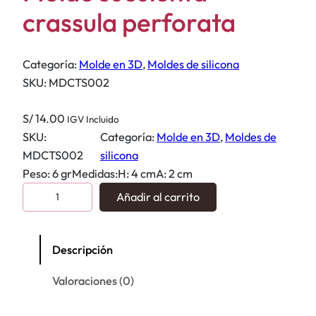
crassula perforata
Categoría:
Molde en 3D
, 
Moldes de silicona
SKU:
MDCTS002
S/
14.00
IGV Incluido
SKU:
Categoría:
Molde en 3D
, 
Moldes de
MDCTS002
silicona
Peso: 6 grMedidas:H: 4 cmA: 2 cm
M
Añadir al carrito
o
l
d
Descripción
e
Valoraciones (0)
s
u