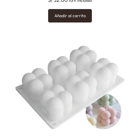
S/
32.00
IGV Incluido
Añadir al carrito