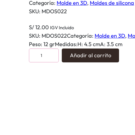
Categoría:
Molde en 3D
, 
Moldes de silicona
SKU:
MDOS022
S/
12.00
IGV Incluido
SKU:
MDOS022
Categoría:
Molde en 3D
, 
Mo
Peso: 12 grMedidas:H: 4.5 cmA: 3.5 cm
O
Añadir al carrito
s
i
t
o
c
u
e
r
p