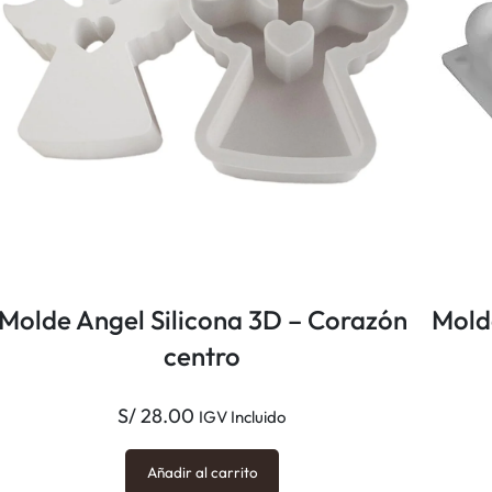
a
d
Molde Angel Silicona 3D – Corazón
Mold
centro
S/
28.00
IGV Incluido
Añadir al carrito