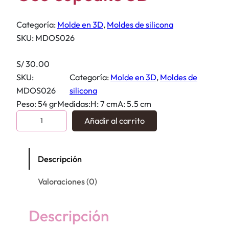
Categoría:
Molde en 3D
, 
Moldes de silicona
SKU:
MDOS026
S/
30.00
SKU:
Categoría:
Molde en 3D
, 
Moldes de
MDOS026
silicona
Peso: 54 grMedidas:H: 7 cmA: 5.5 cm
O
Añadir al carrito
s
o
c
Descripción
u
Valoraciones (0)
p
c
a
Descripción
k