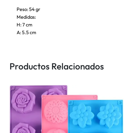
e
Peso: 54 gr
3
Medidas:
D
H: 7 cm
c
A: 5.5 cm
a
n
t
i
Productos Relacionados
d
a
d