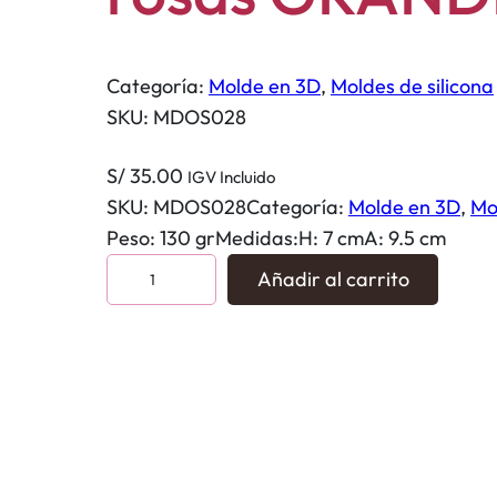
Categoría:
Molde en 3D
, 
Moldes de silicona
SKU:
MDOS028
S/
35.00
IGV Incluido
SKU:
MDOS028
Categoría:
Molde en 3D
, 
Mo
Peso: 130 grMedidas:H: 7 cmA: 9.5 cm
P
Añadir al carrito
a
r
e
j
a
d
e