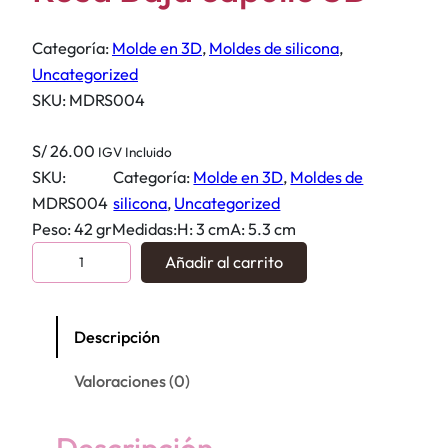
Categoría:
Molde en 3D
, 
Moldes de silicona
, 
Uncategorized
SKU:
MDRS004
S/
26.00
IGV Incluido
SKU:
Categoría:
Molde en 3D
, 
Moldes de
MDRS004
silicona
, 
Uncategorized
Peso: 42 grMedidas:H: 3 cmA: 5.3 cm
R
Añadir al carrito
o
s
a
Descripción
B
Valoraciones (0)
a
j
a
Descripción