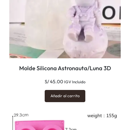
a
d
Molde Silicona Astronauta/Luna 3D
S/
45.00
IGV Incluido
Añadir al carrito