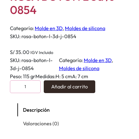
0854
Categoría:
Molde en 3D
, 
Moldes de silicona
SKU:
rosa-boton-l-3d-j-0854
S/
35.00
IGV Incluido
SKU:
rosa-boton-l-
Categoría:
Molde en 3D
, 
3d-j-0854
Moldes de silicona
Peso: 115 grMedidas:H: 5 cmA: 7 cm
R
Añadir al carrito
O
S
A
Descripción
B
Valoraciones (0)
O
T