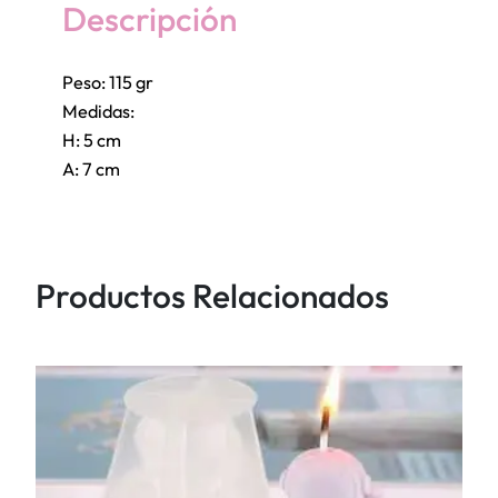
O
Descripción
N
L
Peso: 115 gr
3
Medidas:
d
H: 5 cm
/
A: 7 cm
J
-
0
8
Productos Relacionados
5
4
c
a
n
t
i
d