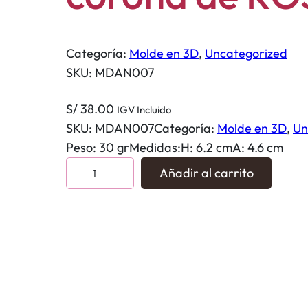
Categoría:
Molde en 3D
, 
Uncategorized
SKU:
MDAN007
S/
38.00
IGV Incluido
SKU:
MDAN007
Categoría:
Molde en 3D
, 
Un
Peso: 30 grMedidas:H: 6.2 cmA: 4.6 cm
M
Añadir al carrito
o
l
d
e
á
n
g