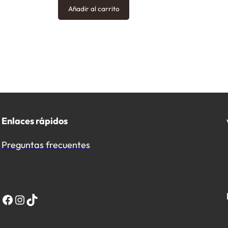
d
Añadir al carrito
a
d
Enlaces rápidos
Preguntas frecuentes
Facebook
Instagram
TikTok