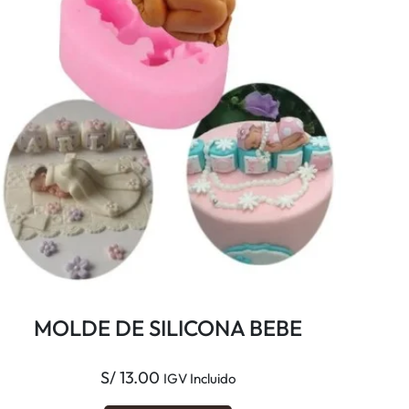
n
a
d
e
R
O
S
A
S
3
D
c
a
MOLDE DE SILICONA BEBE
n
t
S/
13.00
IGV Incluido
i