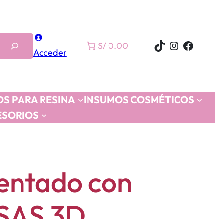
TikTok
Instagra
Faceb
S/ 0.00
Acceder
S PARA RESINA
INSUMOS COSMÉTICOS
ESORIOS
entado con
SAS 3D