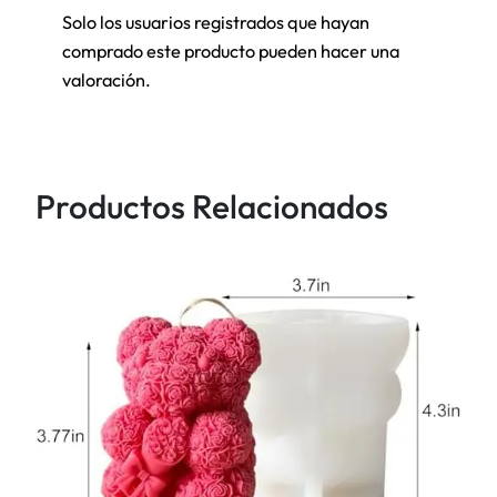
a
Solo los usuarios registrados que hayan
l
comprado este producto pueden hacer una
e
valoración.
s
V
A
R
Productos Relacionados
I
O
S
c
a
n
t
i
d
a
d