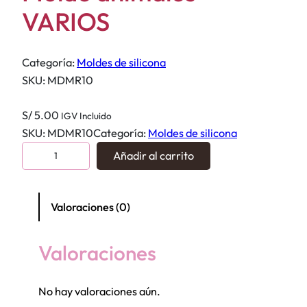
VARIOS
Categoría:
Moldes de silicona
SKU:
MDMR10
S/
5.00
IGV Incluido
SKU:
MDMR10
Categoría:
Moldes de silicona
M
Añadir al carrito
o
l
d
Valoraciones (0)
e
a
Valoraciones
n
i
No hay valoraciones aún.
m