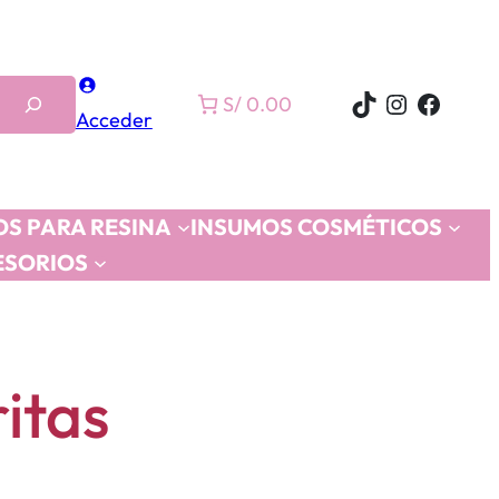
TikTok
Instagra
Faceb
S/ 0.00
Acceder
S PARA RESINA
INSUMOS COSMÉTICOS
ESORIOS
itas