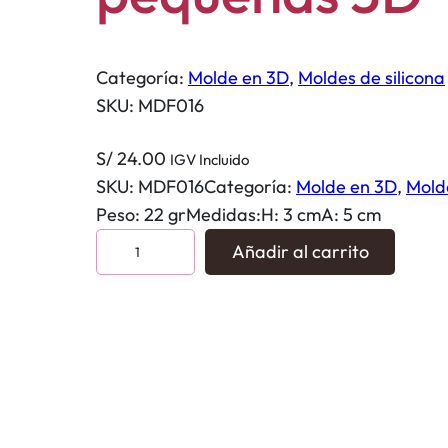
Categoría:
Molde en 3D
, 
Moldes de silicona
SKU:
MDF016
S/
24.00
IGV Incluido
SKU:
MDF016
Categoría:
Molde en 3D
, 
Molde
Peso: 22 grMedidas:H: 3 cmA: 5 cm
M
Añadir al carrito
o
l
d
e
m
a
r