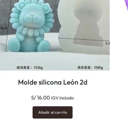
D
c
a
n
t
i
d
a
d
Molde silicona León 2d
S/
16.00
IGV Incluido
Añadir al carrito