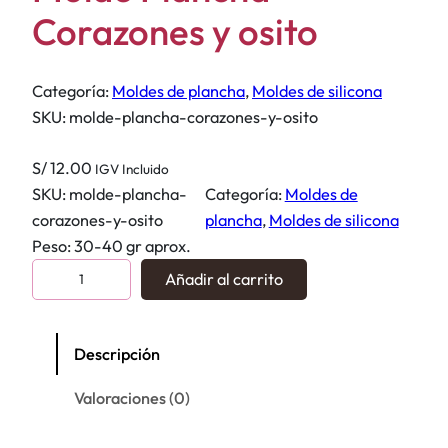
Corazones y osito
Categoría:
Moldes de plancha
, 
Moldes de silicona
SKU:
molde-plancha-corazones-y-osito
S/
12.00
IGV Incluido
SKU:
molde-plancha-
Categoría:
Moldes de
corazones-y-osito
plancha
, 
Moldes de silicona
Peso: 30-40 gr aprox.
M
Añadir al carrito
o
l
d
Descripción
e
Valoraciones (0)
P
l