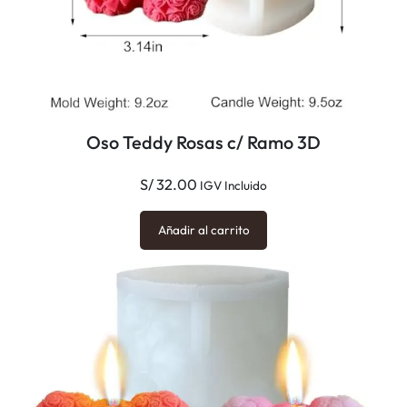
t
o
c
a
n
Oso Teddy Rosas c/ Ramo 3D
t
i
S/
32.00
IGV Incluido
d
a
Añadir al carrito
d