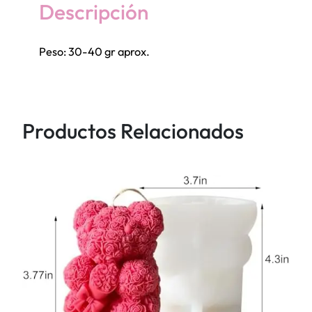
a
Descripción
n
c
Peso: 30-40 gr aprox.
h
a
C
o
Productos Relacionados
r
a
z
o
n
e
s
y
o
s
i