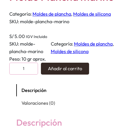
Categoría:
Moldes de plancha
, 
Moldes de silicona
SKU:
molde-plancha-marino
S/
5.00
IGV Incluido
SKU:
molde-
Categoría:
Moldes de plancha
, 
plancha-marino
Moldes de silicona
Peso: 10 gr aprox.
M
Añadir al carrito
o
l
d
Descripción
e
Valoraciones (0)
P
l
a
Descripción
n