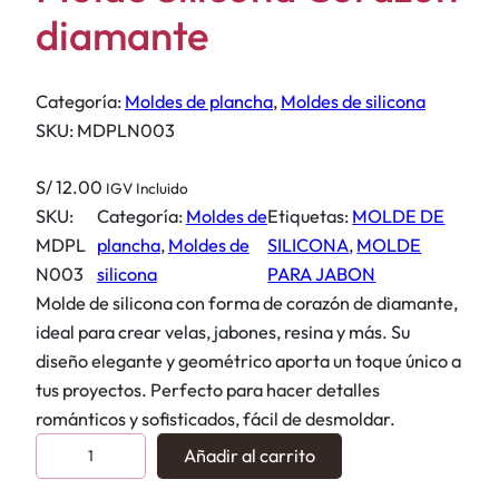
diamante
Categoría:
Moldes de plancha
, 
Moldes de silicona
SKU:
MDPLN003
S/
12.00
IGV Incluido
SKU:
Categoría:
Moldes de
Etiquetas:
MOLDE DE
MDPL
plancha
, 
Moldes de
SILICONA
, 
MOLDE
N003
silicona
PARA JABON
Molde de silicona con forma de corazón de diamante,
ideal para crear velas, jabones, resina y más. Su
diseño elegante y geométrico aporta un toque único a
tus proyectos. Perfecto para hacer detalles
románticos y sofisticados, fácil de desmoldar.
M
Añadir al carrito
o