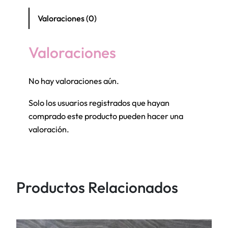
l
d
Valoraciones (0)
e
S
Valoraciones
i
l
No hay valoraciones aún.
i
c
Solo los usuarios registrados que hayan
o
comprado este producto pueden hacer una
n
valoración.
a
C
o
r
Productos Relacionados
a
z
ó
n