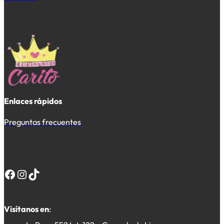
Enlaces rápidos
Preguntas frecuentes
Facebook
Instagram
TikTok
Visítanos en
: