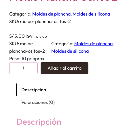
Categoría:
Moldes de plancha
, 
Moldes de silicona
SKU:
molde-plancha-ositos-2
S/
5.00
IGV Incluido
SKU:
molde-
Categoría:
Moldes de plancha
, 
plancha-ositos-2
Moldes de silicona
Peso: 10 gr aprox.
M
Añadir al carrito
o
l
d
Descripción
e
Valoraciones (0)
P
l
a
Descripción
n