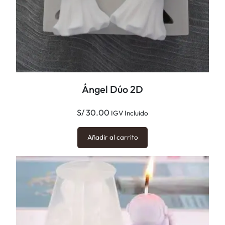
d
Ángel Dúo 2D
S/
30.00
IGV Incluido
Añadir al carrito