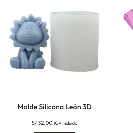
n
t
i
d
a
d
Molde Silicona León 3D
S/
32.00
IGV Incluido