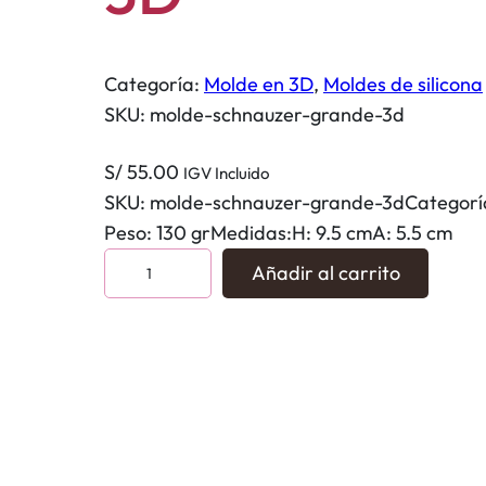
Categoría:
Molde en 3D
, 
Moldes de silicona
SKU:
molde-schnauzer-grande-3d
S/
55.00
IGV Incluido
SKU:
molde-schnauzer-grande-3d
Categorí
Peso: 130 grMedidas:H: 9.5 cmA: 5.5 cm
M
Añadir al carrito
o
l
d
e
s
c
h