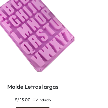
Molde Letras largas
S/
13.00
IGV Incluido