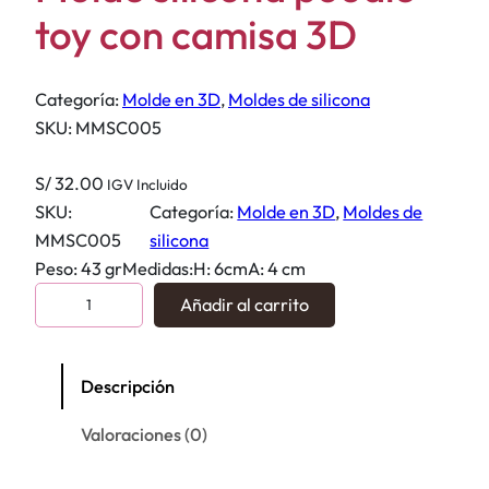
toy con camisa 3D
Categoría:
Molde en 3D
, 
Moldes de silicona
SKU:
MMSC005
S/
32.00
IGV Incluido
SKU:
Categoría:
Molde en 3D
, 
Moldes de
MMSC005
silicona
Peso: 43 grMedidas:H: 6cmA: 4 cm
M
Añadir al carrito
o
l
d
Descripción
e
Valoraciones (0)
s
i