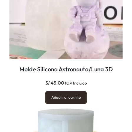
c
a
m
i
s
a
3
D
Molde Silicona Astronauta/Luna 3D
c
a
S/
45.00
IGV Incluido
n
t
Añadir al carrito
i
d
a
d