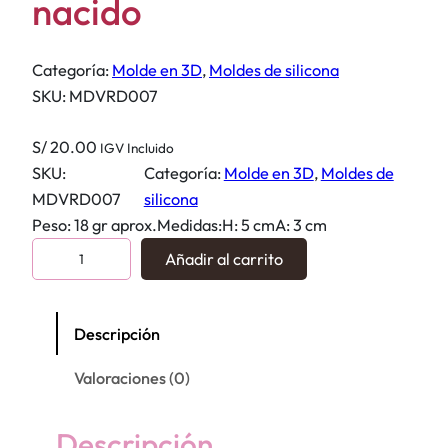
nacido
Categoría:
Molde en 3D
, 
Moldes de silicona
SKU:
MDVRD007
S/
20.00
IGV Incluido
SKU:
Categoría:
Molde en 3D
, 
Moldes de
MDVRD007
silicona
Peso: 18 gr aprox.Medidas:H: 5 cmA: 3 cm
M
Añadir al carrito
o
l
d
Descripción
e
Valoraciones (0)
s
i
l
Descripción