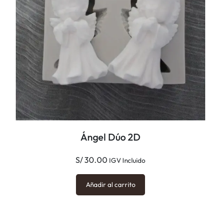
o
c
a
n
t
i
d
a
d
Ángel Dúo 2D
S/
30.00
IGV Incluido
Añadir al carrito