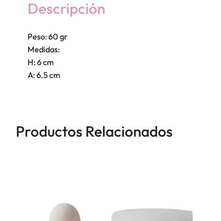
L
Descripción
Ó
N
Peso: 60 gr
C
Medidas:
I
H: 6 cm
R
A: 6.5 cm
C
U
L
A
Productos Relacionados
R
C
O
R
A
Z
Ó
N