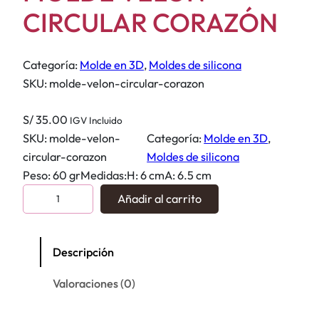
CIRCULAR CORAZÓN
Categoría:
Molde en 3D
, 
Moldes de silicona
SKU:
molde-velon-circular-corazon
S/
35.00
IGV Incluido
SKU:
molde-velon-
Categoría:
Molde en 3D
, 
circular-corazon
Moldes de silicona
Peso: 60 grMedidas:H: 6 cmA: 6.5 cm
M
Añadir al carrito
O
L
D
Descripción
E
Valoraciones (0)
V
E