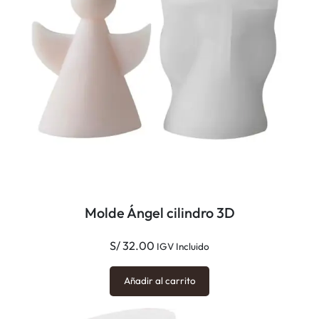
c
a
n
t
i
d
a
d
Molde Ángel cilindro 3D
S/
32.00
IGV Incluido
Añadir al carrito